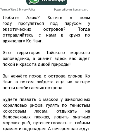
Terms of Use & Privacy Policy
Powered by mi-komanda.ru
Любите Азию? Хотите в новм
году прогуляться под парусом у
экзотических островов? Тогда
отправляйтесь с нами в круиз по
архипелагу Ко Чанг.
Это территория Тайского морского
заповедника, а значит здесь вас ждёт
покой и красота дикой природы!
Вы начнёте поход с острова слонов Ко
Чанг, а потом зайдёте ещё на четыре
почти необитаемых острова.
Будете плавать с маской у живописных
коралловых рифов, гулять по тенистым
кокосовым лесам, отдыхать на
белоснежных пляжах, ловить знатных
морских рыб, путешествовать к тайным
храмам и водопадам. А вечером вас ждут