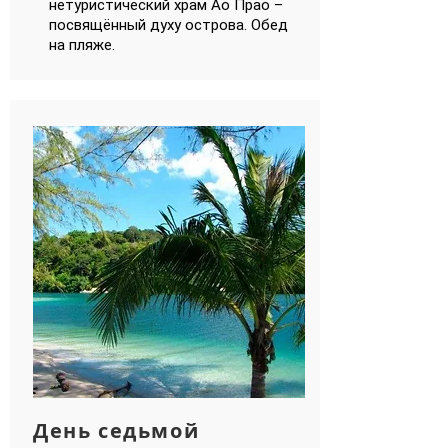
нетуристический храм Ао Прао –
посвящённый духу острова. Обед
на пляже.
День седьмой