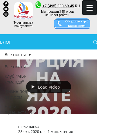
+7 (495) 003-69-45
RU
Мы провели 365 туров
за 12 лет работы
Туры на яхтах
вокруг света
БЛОГ
Все посты
Все посты
Клуб "МЫ-
команда"
Load video
Жизнь под
парусом
Наши
путешествия
mi-komanda
28 окт. 2020 г.
1 мин. чтения