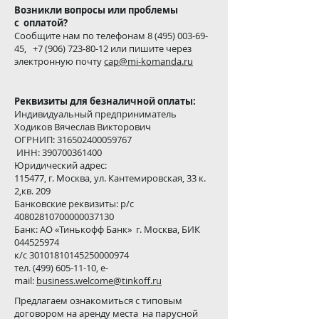
Возникли вопросы или проблемы
с оплатой?
Сообщите нам по телефонам 8 (495) 003-69-
45, +7 (906) 723-80-12 или пишите через
электронную почту
cap@mi-komanda.ru
Реквизиты для безналичной оплаты:
Индивидуальный предприниматель
Ходиков Вячеслав Викторович
ОГРНИП:
316502400059767
ИНН:
390700361400
Юридический адрес:
115477, г. Москва, ул. Кантемировская, 33 к.
2,кв. 209
Банковские реквизиты: р/с
40802810700000037130
Банк: АО «Тинькофф Банк» г. Москва, БИК
044525974
к/с 30101810145250000974
тел. (499) 605-11-10, e-
mail:
business.welcome@tinkoff.ru
Предлагаем ознакомиться с типовым
договором на аренду места на парусной