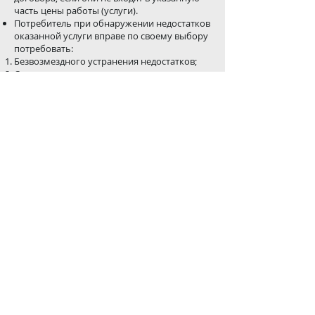
часть цены работы (услуги).
Потребитель при обнаружении недостатков
оказанной услуги вправе по своему выбору
потребовать:
Безвозмездного устранения недостатков;
Соответствующего уменьшения цены;
Возмещения понесенных им расходов по
устранению недостатков своими силами
или третьими лицами;
При отказе от исполнения договора
потребитель имеет право на возврат
выплаченных исполнителю денежных сумм;
Потребитель вправе потребовать также
полного возмещения убытков,
причиненных ему в связи с недостатками
оказанной услуги;
КРУИЗЫ НА ЯХТАХ 2024