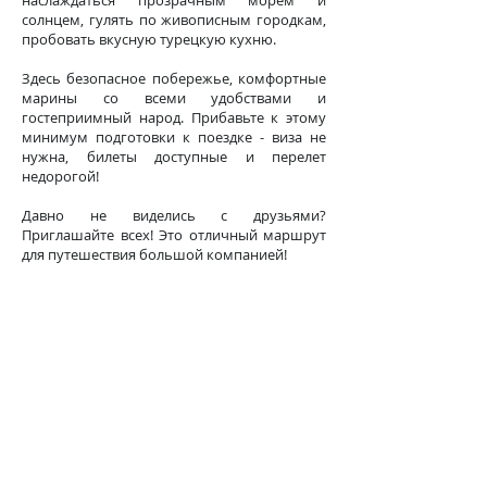
наслаждаться прозрачным морем и
солнцем, гулять по живописным городкам,
пробовать вкусную турецкую кухню.
Здесь безопасное побережье, комфортные
марины со всеми удобствами и
гостеприимный народ. Прибавьте к этому
минимум подготовки к поездке - виза не
нужна, билеты доступные и перелет
недорогой!
Давно не виделись с друзьями?
Приглашайте всех! Это отличный маршрут
для путешествия большой компанией!