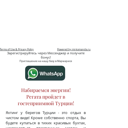
Terms of Use & Privacy Policy
Powered by mi-komanda.ru
Зарегистрируйтесь через Мессенджер и получите
бонус!
Приглашение на нашу базу в Мармарисе
Набираемся энергии!
Регата пройдет в
гостеприимной Турции!
Яхтинг у берегов Турции - это отдых в
чистом виде! Кроме собственно спорта, Вы
будете купаться в тихих красивых бухтах,