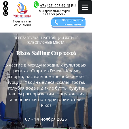
+7 (495) 003-69-45
RU
Мы провели 365 туров
за 12 лет работы
Туры на яхтах
вокруг света
ПЕРЕЗАГРУЗКА. НАСТОЯЩИЙ ЯХТИНГ.
ЖИВОПИСНЫЕ МЕСТА.
Rixos Sailing Cup 2026
Участие в международных культовых
регатах. Старт из Гечека. Кроме
спорта, нас ждет южное побережье
Турции. Хвойные леса, скалы, гроты,
голубая вода и дикие бухты будут в
нашем распоряжении. Награждения
и вечеринки на территории отеля
Rixos
07 - 14 ноября 2026