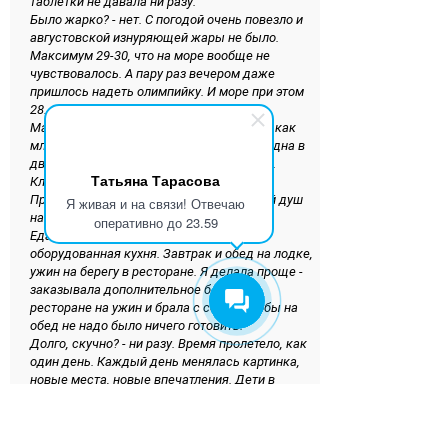
таблетки не давала ни разу.
Было жарко? - нет. С погодой очень повезло и
августовской изнуряющей жары не было.
Максимум 29-30, что на море вообще не
чувствовалось. А пару раз вечером даже
пришлось надеть олимпийку. И море при этом
28.
Маленькие каюты, душно спать? - спала как
младенец. Ни душно ни разу, но я была одна в
двухместной каюте с высоким потолком.
Татьяна Тарасова
Клаустрофобии не было.
Проблемы с удобствами? - не было. Свой душ
Я живая и на связи! Отвечаю
на нашу семью.
оперативно до 23.59
Еда? - отлично справлялись. Полностью
оборудованная кухня. Завтрак и обед на лодке,
ужин на берегу в ресторане. Я делала проще -
заказывала дополнительное блюдо в
ресторане на ужин и брала с собой, чтобы на
обед не надо было ничего готовить.
Долго, скучно? - ни разу. Время пролетело, как
один день. Каждый день менялась картинка,
новые места, новые впечатления. Дети в
восторге."