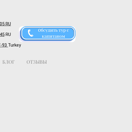
-05 RU
-45
RU
7-93
Turkey
БЛОГ
ОТЗЫВЫ