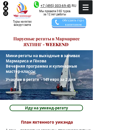
+7 (495) 003-69-45
RU
Мы провели 365 туров
за 12 лет работы
Туры на яхтах
вокруг света
Парусные регаты в Мармарисе
ЯХТИНГ - WEEKEND
Мини-регаты на выходные в заливах
Мармариса и Гёкова
Вечерняя программа и кулинарные
мастер-классы
Участие в регате - 149 евро за 2 дня
Иду на уикенд-регату
План яхтенного уикэнда