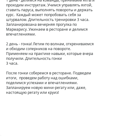
1 день - делимся
на команды, принимаем яхты и
проходим инструктаж. Учимся управлять яхтой,
ставить паруса, выполнять повороты и держать
курс. Каждый может попробовать себя за
штурвалом. Длительность тренировки 3 часа.
Запланировоана вечерняя прогулка по
Мармарису. Ужинаем в ресторане и делимся
впечатлениями.
2 день - гонка! Летим по волнам, открениваемся
и обходим соперников на повороте.
Применяем на практике навыки, которые вчера
получили. Длительность гонки
​3 часа.
После гонки соберемся в ресторане. Подведем
итоги, проведем работу над ошибками,
поделимся успехами и впечатлениями.
Запланируем новую мини-регату или, даже,
настоящую регату или круиз!