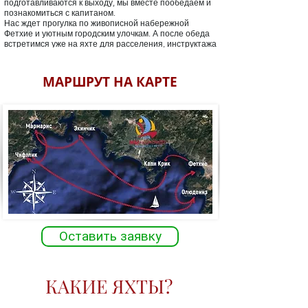
подготавливаются к выходу, мы вместе пообедаем и
со вторым катамарано
познакомиться с капитаном.
Нас ждет прогулка по живописной набережной
Вечером придем в Капи
Фетхие и уютным городским улочкам. А после обеда
панорамными видами, 
встретимся уже на яхте для расселения, инструктажа
классным рестораном. 
и приятного общения с командой. Планируем выход
ночными купаниями в чи
до 17.00
открытия нашего путе
МАРШРУТ НА КАРТЕ
Оставить заявку
КАКИЕ ЯХТЫ?