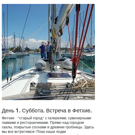
День 1. Суббота. Встреча в Фетхие.
День 2. Воскре
Крик.
Фетхие - “старый город” с галереями, сувенирными
лавками и ресторанчиками. Прямо над городом
Ранним утром мы выйд
скалы, покрытые соснами и древние гробницы. Здесь
островам Яссика. Брос
мы все встретимся! Пока наши лодки
наслаждаясь летней п