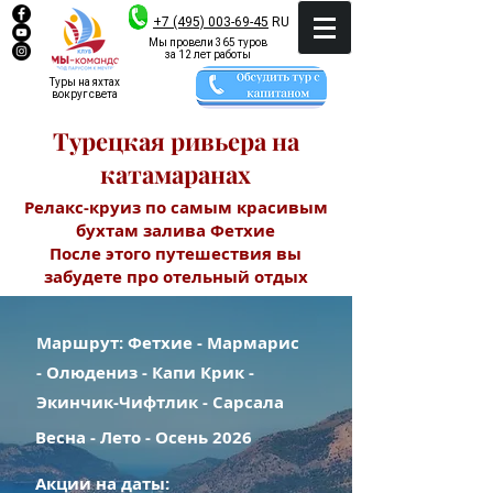
+7 (495) 003-69-45
RU
Мы провели 365 туров
за 12 лет работы
Туры на яхтах
вокруг света
Турецкая ривьера на
катамаранах
Релакс-круиз по самым красивым
бухтам залива Фетхие
После этого путешествия вы
забудете про отельный отдых
Маршрут:
Фетхие - Мармарис
- Олюдениз - Капи Крик -
Экинчик-Чифтлик - Сарсала
Весна - Лето - Осень 2026
Акции на даты: