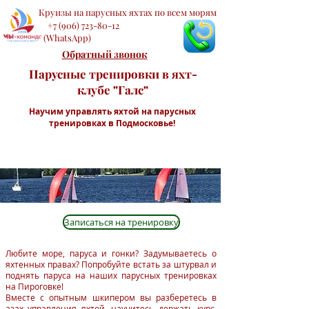
Круизы на парусных яхтах по всем морям
+7 (906) 723-80-12
(WhatsApp)
Обратный звонок
Парусные тренировки в яхт-
клубе "Галс"
Научим управлять яхтой на парусных
тренировках в Подмосковье!
Записаться на тренировку
Любите море, паруса и гонки? Задумываетесь о
яхтенных правах? Попробуйте встать за штурвал и
поднять паруса на наших парусных тренировках
на Пироговке!
Вместе с опытным шкипером вы разберетесь в
азах управления яхтой, научитесь держать курс,