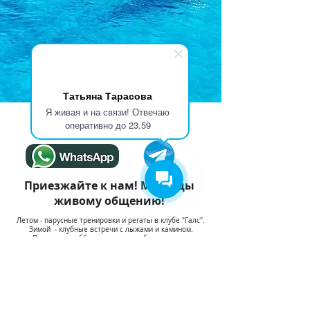
Татьяна Тарасова
Я живая и на связи! Отвечаю
оперативно до 23.59
Приезжайте к нам! Мы рады
живому общению!
Летом - парусные тренировки и регаты в клубе "Галс".
Зимой - клубные встречи с лыжами и камином.
Последняя суббота месяца - клубная встреча
путешественников. Все о маршрутах и просто отличная
компания
Хотите с нами? Позовем! Просто напишите телефон и имя
здесь!
Поделиться