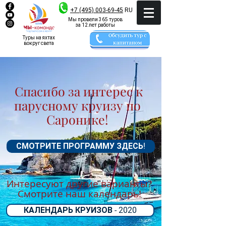
+7 (495) 003-69-45
RU
Мы провели 365 туров
за 12 лет работы
Туры на яхтах
вокруг света
Спасибо за интерес к
парусному круизу по
Саронике!
СМОТРИТЕ ПРОГРАММУ ЗДЕСЬ!
Интересуют другие варианты?
Смотрите наш календарь!
КАЛЕНДАРЬ КРУИЗОВ - 2020