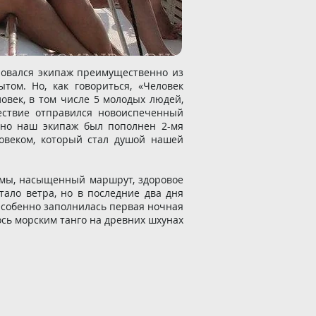
ровался экипаж преимущественно из
ом. Но, как говориться, «Человек
ловек, в том числе 5 молодых людей,
ествие отправился новоиспеченный
ьно наш экипаж был пополнен 2-мя
овеком, который стал душой нашей
емы, насыщенный маршрут, здоровое
тало ветра, но в последние два дня
Особенно заполнилась первая ночная
ось морским танго на древних шхунах