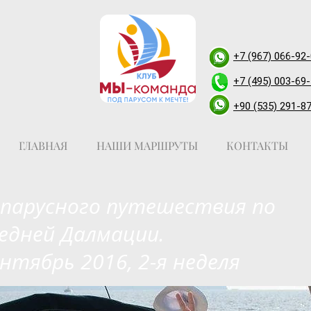
+7 (967) 066-92
+7 (495) 003-69
+90 (535) 291-8
ГЛАВНАЯ
НАШИ МАРШРУТЫ
КОНТАКТЫ
арусного путешествия по
едней Далмации.
нтябрь 2016, 2-я неделя