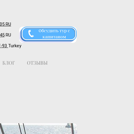
-05 RU
-45
RU
7-93
Turkey
БЛОГ
ОТЗЫВЫ