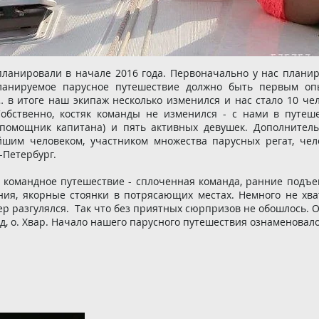
ланировали в начале 2016 года. Первоначально у нас плани
ланируемое парусное путешествие должно быть первым опыт
 … в итоге наш экипаж несколько изменился и нас стало 10 че
Собственно, костяк команды не изменился - с нами в путеш
помощник капитана) и пять активных девушек. Дополнител
шим человеком, участником множества парусных регат, чел
-Петербург.
е командное путешествие - сплоченная команда, ранние подъ
ния, якорные стоянки в потрясающих местах. Немного не хва
ер разгулялся. Так что без приятных сюрпризов не обошлось. 
ад, о. Хвар. Начало нашего парусного путешествия ознаменовал