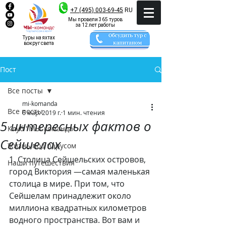
+7 (495) 003-69-45
RU
Мы провели 365 туров
за 12 лет работы
Туры на яхтах
вокруг света
Пост
Все посты
mi-komanda
Все посты
6 мар. 2019 г.
1 мин. чтения
5 интересных фактов о
Клуб "МЫ-команда"
Сейшелах
Жизнь под парусом
1. Столица Сейшельских островов, 
Наши путешествия
город Виктория —самая маленькая 
столица в мире. При том, что 
Сейшелам принадлежит около 
миллиона квадратных километров 
водного пространства. Вот вам и 